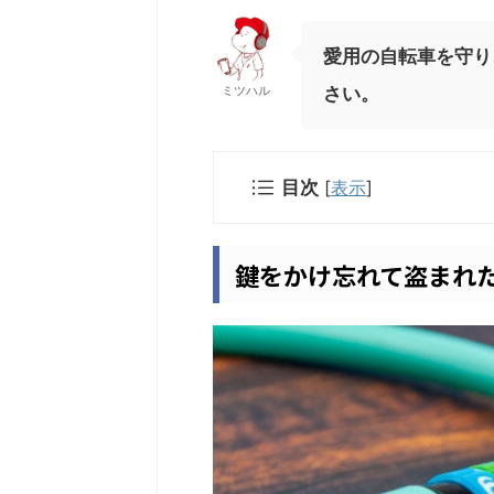
愛用の自転車を守り
ミツハル
さい。
目次
[
表示
]
鍵をかけ忘れて盗まれ