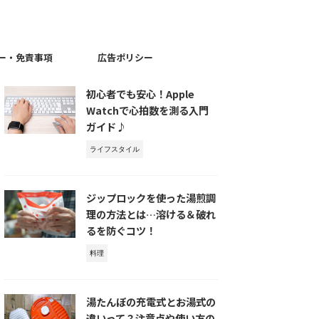
ー・免責事項
広告ポリシー
初心者でも安心！Apple
Watchで心拍数を測る入門
ガイド♪
ライフスタイル
ジップロックを使った湯煎調
理の方法とは…溶ける＆破れ
るを防ぐコツ！
料理
湯たんぽの充電式とお湯式の
違いって？注意点や使い方の