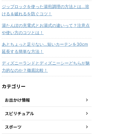
ジップロックを使った湯煎調理の方法とは…溶
ける＆破れるを防ぐコツ！
湯たんぽの充電式とお湯式の違いって？注意点
や使い方のコツとは！
あとちょっと足りない…短いカーテンを30cm
延長する簡単な方法！
ディズニーランドとディズニーシーどちらが魅
力的なのか？徹底比較！
カテゴリー
お出かけ情報
スピリチュアル
スポーツ